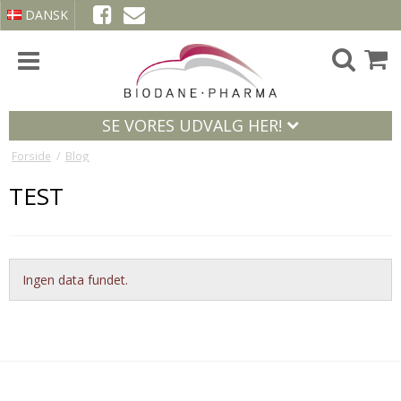
DANSK
SE VORES UDVALG HER!
Forside
/
Blog
TEST
Ingen data fundet.