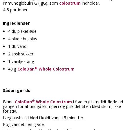
immunoglobulin G (IgG), som
colostrum
indholder.
4-5 portioner
Ingredienser
4 dL piskefløde
4 blade husblas
1 dL vand
2 spsk sukker
1 vaniljestang
®
40 g
ColoDan
Whole Colostrum
Sådan gør du
®
Bland
ColoDan
Whole Colostrum
i fløden (tilsæt lidt fløde ad
gangen for at undgå klumper) og pisk det til en blød skum, ikke
for stiv.
Læg husblas i blød i koldt vand i 5 minutter.
Kog vandet i en gryde.