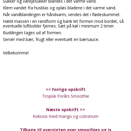
Sukker og vaniljesukker blandes i det varme vand.
Klem vandet fra husblas og opløs bladene i det varme vand.
Når vandblandingen er håndvarm, vendes det i flødeskummet.
Hæld massen i en randform og bank let formen mod bordet, så
eventuelle luftbobler fjernes. Sæt på køl i minimum 2 timer.
Buddingen tages ud af formen.
Servér med bær, frugt eller eventuelt en bærsauce.
Velbekomme!
<< Forrige opskrift
Tropisk Forårs Smoothie
Næste opskrift >>
Kokosis med mango og colostrum
Tilbage til oversigten
over smoothies og is