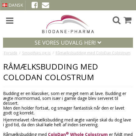
DANSK
SE VORES UDVALG HER!
Forside
/
Smoothies og is
/
Råmælksbudding med ColoDan Colostrum
RÅMÆLKSBUDDING MED
COLODAN COLOSTRUM
Budding er en klassiker, som er meget nem at lave. Budding er
ægte mormormad, som især i gamle dage blev serveret til
dessert.
Men den holder fortsat, og smager fantastisk når den er lavet
godt og korrekt.
Hjemmelavet råmælksbudding med ægte vanilje skal du dog lave
i god tid, da den skal køle helt af inden servering.
®
Råmælksbudding med
ColoDan
Whole Colostrum
er fyldt med