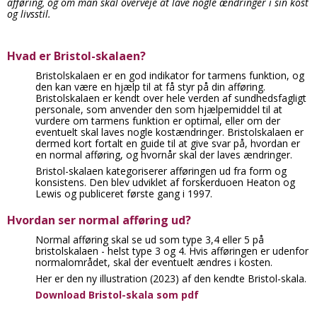
afføring, og om man skal overveje at lave nogle ændringer i sin kost
og livsstil.
Hvad er Bristol-skalaen?
Bristolskalaen er en god indikator for tarmens funktion, og
den kan være en hjælp til at få styr på din afføring.
Bristolskalaen er kendt over hele verden af sundhedsfagligt
personale, som anvender den som hjælpemiddel til at
vurdere om tarmens funktion er optimal, eller om der
eventuelt skal laves nogle kostændringer. Bristolskalaen er
dermed kort fortalt en guide til at give svar på, hvordan er
en normal afføring, og hvornår skal der laves ændringer.
Bristol-skalaen kategoriserer afføringen ud fra form og
konsistens. Den blev udviklet af forskerduoen Heaton og
Lewis og publiceret første gang i 1997.
Hvordan ser normal afføring ud?
Normal afføring skal se ud som type 3,4 eller 5 på
bristolskalaen - helst type 3 og 4. Hvis afføringen er udenfor
normalområdet, skal der eventuelt ændres i kosten.
Her er den ny illustration (2023) af den kendte Bristol-skala.
Download Bristol-skala
som pdf