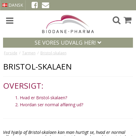
DANSK
SE VORES UDVALG HER!
Forside
/
Tarmen
/
Bristol-skalaen
BRISTOL-SKALAEN
OVERSIGT:
1.
Hvad er Bristol-skalaen?
2.
Hvordan ser normal afføring ud?
Ved hjælp af Bristol-skalaen kan man hurtigt se, hvad er normal