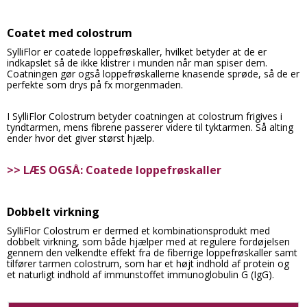
Coatet med colostrum
SylliFlor er coatede loppefrøskaller, hvilket betyder at de er
indkapslet så de ikke klistrer i munden når man spiser dem.
Coatningen gør også loppefrøskallerne knasende sprøde, så de er
perfekte som drys på fx morgenmaden.
I SylliFlor Colostrum betyder coatningen at colostrum frigives i
tyndtarmen, mens fibrene passerer videre til tyktarmen. Så alting
ender hvor det giver størst hjælp.
>> LÆS OGSÅ: Coatede loppefrøskaller
Dobbelt virkning
SylliFlor Colostrum er dermed et kombinationsprodukt med
dobbelt virkning, som både hjælper med at regulere fordøjelsen
gennem den velkendte effekt fra de fiberrige loppefrøskaller samt
tilfører tarmen colostrum, som har et højt indhold af protein og
et naturligt indhold af immunstoffet immunoglobulin G (IgG).