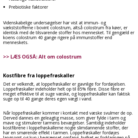
Prebiotiske faktorer
Videnskabelige undersøgelser har vist at immun- og
vækststofferne i bovint colostrum, altså colostrum fra køer, er
identisk med de tilsvarende stoffer hos mennesket. Til gengæld er
koens colostrum 40 gange rigere på immunstoffer end
menneskets.
>> LÆS OGSÅ: Alt om colostrum
Kostfibre fra loppefrøskaller
Det er velkendt, at loppefrøskaller er gavnlige for fordøjelsen.
Loppefrøskaller indeholder helt op til 85% fibre. Disse fibre er
meget effektive til at suge væske, og loppefrøskaller kan faktisk
suge op til 40 gange deres egen vægt i vand.
Når loppefrøskaller kommer i kontakt med væske svulmer de op.
Derved dannes en geleagtig masse, som giver fylde i tarm og
mave og stimulerer tarmens bevægelser. Samtidig indeholder
kostfibrene i loppefrøskallerne nogle slimdannende stoffer, der
har en smørende effekt i tarmen. Loppefrøskaller fordøjes
langsomt og kun i begrænset omfang, hvilket er forklaringen på,