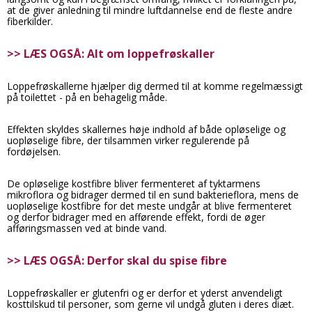
at de giver anledning til mindre luftdannelse end de fleste andre
fiberkilder.
>> LÆS OGSÅ: Alt om loppefrøskaller
Loppefrøskallerne hjælper dig dermed til at komme regelmæssigt
på toilettet - på en behagelig måde.
Effekten skyldes skallernes høje indhold af både opløselige og
uopløselige fibre, der tilsammen virker regulerende på
fordøjelsen.
De opløselige kostfibre bliver fermenteret af tyktarmens
mikroflora og bidrager dermed til en sund bakterieflora, mens de
uopløselige kostfibre for det meste undgår at blive fermenteret
og derfor bidrager med en afførende effekt, fordi de øger
afføringsmassen ved at binde vand.
>> LÆS OGSÅ: Derfor skal du spise fibre
Loppefrøskaller er glutenfri og er derfor et yderst anvendeligt
kosttilskud til personer, som gerne vil undgå gluten i deres diæt.