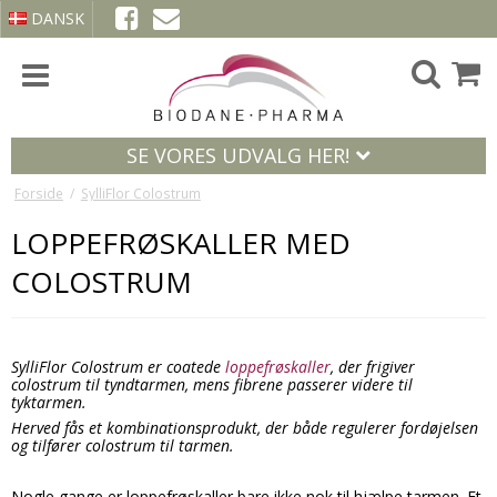
DANSK
SE VORES UDVALG HER!
Forside
/
SylliFlor Colostrum
LOPPEFRØSKALLER MED
COLOSTRUM
SylliFlor Colostrum er coatede
loppefrøskaller
, der frigiver
colostrum til tyndtarmen, mens fibrene passerer videre til
tyktarmen.
Herved fås et kombinationsprodukt, der både regulerer fordøjelsen
og tilfører colostrum til tarmen.
Nogle gange er loppefrøskaller bare ikke nok til hjælpe tarmen. Et